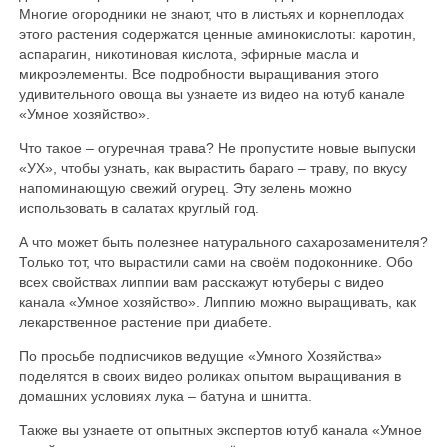
Многие огородники не знают, что в листьях и корнеплодах
этого растения содержатся ценные аминокислоты: каротин,
аспарагин, никотиновая кислота, эфирные масла и
микроэлементы. Все подробности выращивания этого
удивительного овоща вы узнаете из видео на ютуб канале
«Умное хозяйство».
Что такое – огуречная трава? Не пропустите новые выпуски
«УХ», чтобы узнать, как вырастить бараго – траву, по вкусу
напоминающую свежий огурец. Эту зелень можно
использовать в салатах круглый год.
А что может быть полезнее натурального сахарозаменителя?
Только тот, что вырастили сами на своём подоконнике. Обо
всех свойствах липпии вам расскажут ютуберы с видео
канала «Умное хозяйство». Липпию можно выращивать, как
лекарственное растение при диабете.
По просьбе подписчиков ведущие «Умного Хозяйства»
поделятся в своих видео роликах опытом выращивания в
домашних условиях лука – батуна и шнитта.
Также вы узнаете от опытных экспертов ютуб канала «Умное