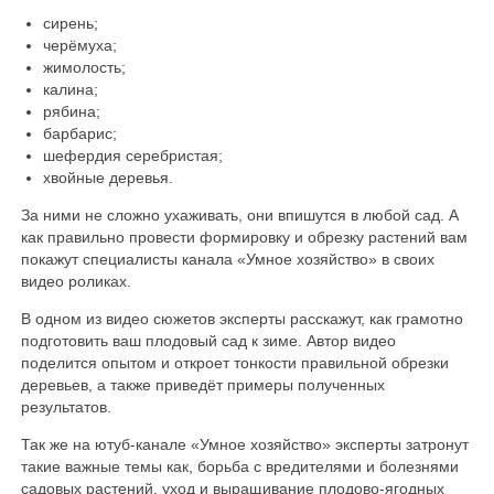
сирень;
черёмуха;
жимолость;
калина;
рябина;
барбарис;
шефердия серебристая;
хвойные деревья.
За ними не сложно ухаживать, они впишутся в любой сад. А
как правильно провести формировку и обрезку растений вам
покажут специалисты канала «Умное хозяйство» в своих
видео роликах.
В одном из видео сюжетов эксперты расскажут, как грамотно
подготовить ваш плодовый сад к зиме. Автор видео
поделится опытом и откроет тонкости правильной обрезки
деревьев, а также приведёт примеры полученных
результатов.
Так же на ютуб-канале «Умное хозяйство» эксперты затронут
такие важные темы как, борьба с вредителями и болезнями
садовых растений, уход и выращивание плодово-ягодных