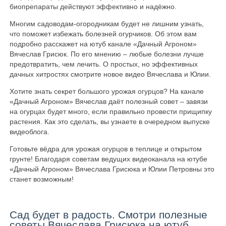
биопрепараты действуют эффективно и надёжно.
Многим садоводам-огородникам будет не лишним узнать,
что поможет избежать болезней огурчиков. Об этом вам
подробно расскажет на ютуб канале «Дачный Агроном»
Вячеслав Грисюк. По его мнению – любые болезни лучше
предотвратить, чем лечить. О простых, но эффективных
дачных хитростях смотрите новое видео Вячеслава и Юлии.
Хотите знать секрет большого урожая огурцов? На канале
«Дачный Агроном» Вячеслав даёт полезный совет – завязи
на огурцах будет много, если правильно провести прищипку
растения. Как это сделать, вы узнаете в очередном выпуске
видеоблога.
Готовьте вёдра для урожая огурцов в теплице и открытом
грунте! Благодаря советам ведущих видеоканала на ютубе
«Дачный Агроном» Вячеслава Грисюка и Юлии Петровны это
станет возможным!
Сад будет в радость. Смотри полезные
советы Вячеслава Грисюка на ютуб