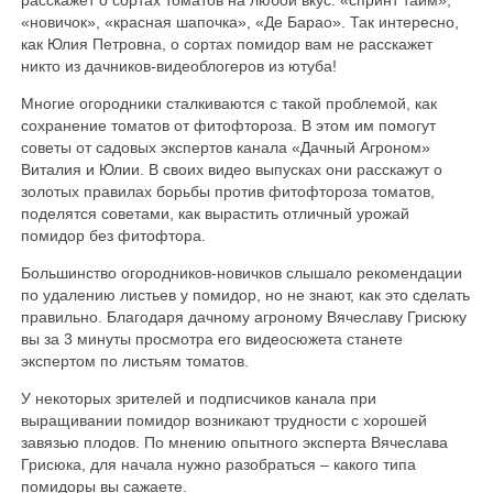
«новичок», «красная шапочка», «Де Барао». Так интересно,
как Юлия Петровна, о сортах помидор вам не расскажет
никто из дачников-видеоблогеров из ютуба!
Многие огородники сталкиваются с такой проблемой, как
сохранение томатов от фитофтороза. В этом им помогут
советы от садовых экспертов канала «Дачный Агроном»
Виталия и Юлии. В своих видео выпусках они расскажут о
золотых правилах борьбы против фитофтороза томатов,
поделятся советами, как вырастить отличный урожай
помидор без фитофтора.
Большинство огородников-новичков слышало рекомендации
по удалению листьев у помидор, но не знают, как это сделать
правильно. Благодаря дачному агроному Вячеславу Грисюку
вы за 3 минуты просмотра его видеосюжета станете
экспертом по листьям томатов.
У некоторых зрителей и подписчиков канала при
выращивании помидор возникают трудности с хорошей
завязью плодов. По мнению опытного эксперта Вячеслава
Грисюка, для начала нужно разобраться – какого типа
помидоры вы сажаете.