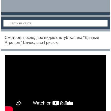
Смотреть последнее видео с ютуб-канала "Дачный
Агроном" Вячеслава Грисюк: