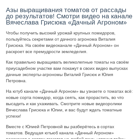
Азы выращивания томатов от рассады
до результатов! Смотри видео на канале
Вячеслава Грисюка «Дачный Агроном»
Чтобы получить высокий урожай крупных помидоров,
пользуйтесь секретами от дачного агронома Виталия
Грисюка. На своём видеоканале «Дачный Агроном» он
раскроет все премудрости земледелия.
Как правильно выращивать великолепные томаты на своём
приусадебном участке вам покажут в своих видео выпусках
дачные эксперты-агрономы Виталий Грисюк и Юлия
Петровна.
На ютуб канале «Дачный Агроном» вы узнаете о томатах всё:
новые сорта помидор, когда сеять, как прорастить, во что
высадить и как ухаживать. Смотрите новые видеоролики
Вячеслава Грисюка и Юлии, и вас будут ждать томатные
успехи!
Вместе с Юлией Петровной вы разберётесь в сортах
томатов. Ведущая ютьюб канала «Дачный Агроном»
расскажет о сортах томатов на любой вкус: «спринт тайм»,