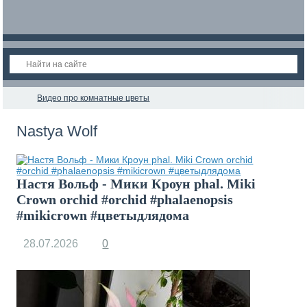
Видео про комнатные цветы
Nastya Wolf
Настя Вольф - Мики Кроун phal. Miki
Crown orchid #orchid #phalaenopsis
#mikicrown #цветыдлядома
28.07.2026
0