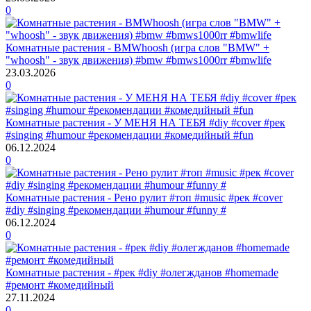
0
Комнатные растения - BMWhoosh (игра слов "BMW" +
"whoosh" - звук движения) #bmw #bmws1000rr #bmwlife
23.03.2026
0
Комнатные растения - У МЕНЯ НА ТЕБЯ #diy #cover #рек
#singing #humour #рекомендации #комедийный #fun
06.12.2024
0
Комнатные растения - Рено рулит #топ #music #рек #cover
#diy #singing #рекомендации #humour #funny #
06.12.2024
0
Комнатные растения - #рек #diy #олегжданов #homemade
#ремонт #комедийный
27.11.2024
0